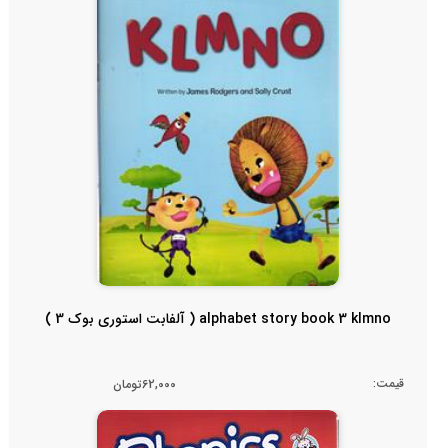
alphabet story book 3 klmno ( آلفابت استوری بوک 3 )
قیمت:
62,000تومان