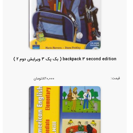
backpack 3 second edition ( بک پک 3 ویرایش دوم 2 )
قیمت:
820,000تومان