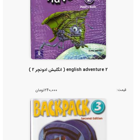
english adventure 2 ( انگلیش ادونچر 2 )
قیمت:
240,000تومان