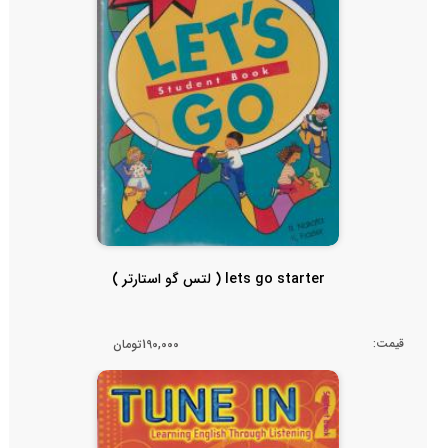
lets go starter ( لتس گو استارتر )
قیمت:
190,000تومان