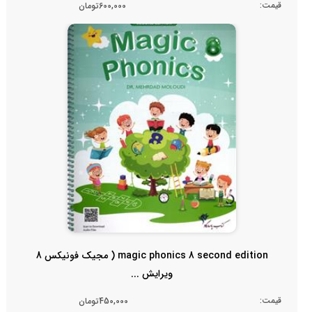
قیمت:
600,000تومان
magic phonics 8 second edition ( مجیک فونیکس 8
ویرایش ...
قیمت:
450,000تومان