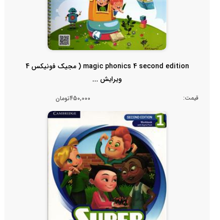
magic phonics 4 second edition ( مجیک فونیکس 4
ویرایش ...
قیمت:
450,000تومان