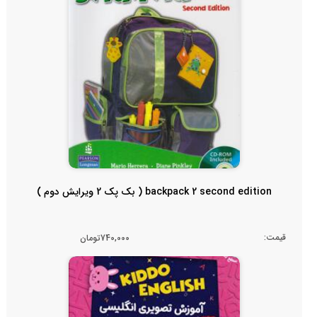
backpack 2 second edition ( بک پک 2 ویرایش دوم )
قیمت:
740,000تومان