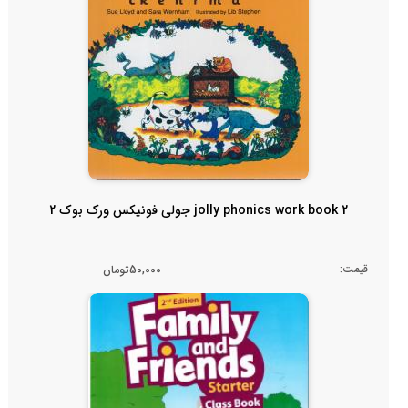
jolly phonics work book 2 جولی فونیکس ورک بوک 2
قیمت:
50,000تومان