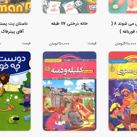
قصه ها عوض می شوند 8 (
خانه درختی 117 طبقه
داستان پت پستچ
قورباغه )
آقای پیترفاک )
قیمت:
قیمت:
490,000تومان
910,000تومان
00