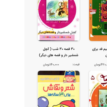
یم قد برای
30 قصه 30 شب ( کچل
ن
شمشیر دار و قصه های دیگر)
جلد هفتم ...
قیمت:
42تومان
140,000تومان