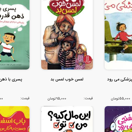
نپزشکی می رود
لمس خوب لمس بد
پسری با ذهن 
قیمت:
قیمت:
55,000تومان
95,000تومان
,000