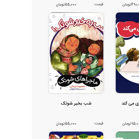
قیمت:
49تومان
55,000تومان
ی می کند
شب بخیر شوتک
قیمت:
95تومان
55,000تومان