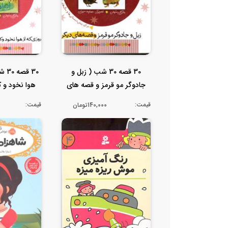
30 قصه 30 شب ( زبل و
30 ق
جادوگر مو قرمز و قصه های
هوا نخود و 
دیگر ) ج...
قصه
قیمت:
قیمت:
140,000تومان