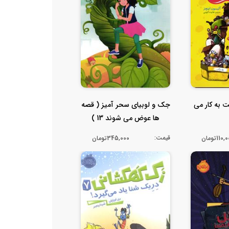
 به کار می
جک و لوبیای سحر آمیز ( قصه
ها عوض می شوند 13 )
قیمت:
110تومان
345,000تومان