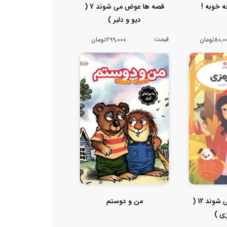
 خوبه !
قصه ها عوض می شوند 7 (
دیو و دلبر )
قیمت:
80تومان
299,000تومان
قصه ها عوض می شوند 12 (
من و دوستم
ی )