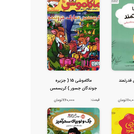
قدرتمند
ماکاموشی 15 ( جزیره
جوندگان جسور ) کریسمس
مبارک جرون...
قیمت:
110تومان
760,000تومان