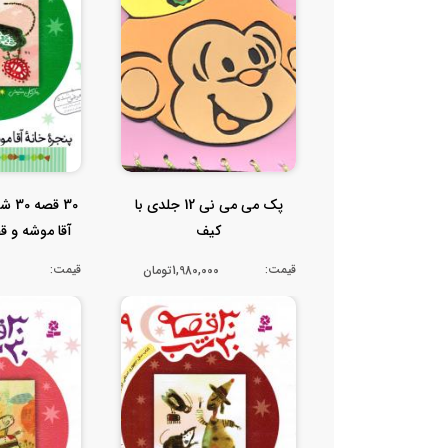
پک می می نی 12 جلدی با
30 ق
کیف
آقا موشه و ق
جل
قیمت:
قیمت:
1,980,000تومان