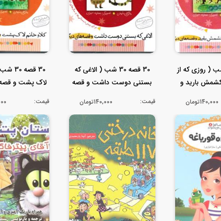
صه 30 شب ( روزی که از
30 قصه 30 شب ( الاغی که
30 قصه 0
کشمش بارید و
بستنی دوست داشت و قصه
لاک پشت و قصه 
 ...
های دیگر...
جلد ..
قیمت:
قیمت:
140,000تومان
140,000تومان
0,000