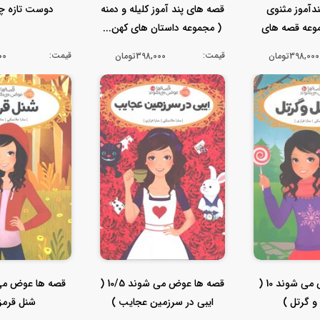
دآموز مثنوی
قصه های پند آموز کلیله و دمنه
دوست تازه چه
وعه قصه های
( مجموعه داستان های کهن...
ن )
قیمت:
قیمت:
398,000تومان
398,000تومان
,000
قصه ها عوض می شوند 10 (
قصه ها عوض می شوند 10/5 (
 گرتل )
ایبی در سرزمین عجایب )
شنل قرمز