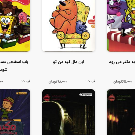
ه دکتر می رود
این مال کیه من تو
باب اسفنجی دست
شود
قیمت:
قیمت:
65,000تومان
98,000تومان
,000