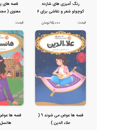
رنگ آمیزی های شازده
قصه های پن
کوچولو شعر و نقاشی برای 6
معنوی ( مجم
ساله ها
که
قیمت:
قیمت:
95,000تومان
قصه ها عوض می شوند 9 (
علاء الدین )
هانسل و