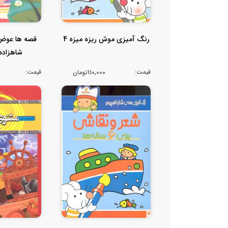
رنگ آمیزی موش ریزه میزه 4
شاهزاده 
قیمت:
قیمت:
110,000تومان