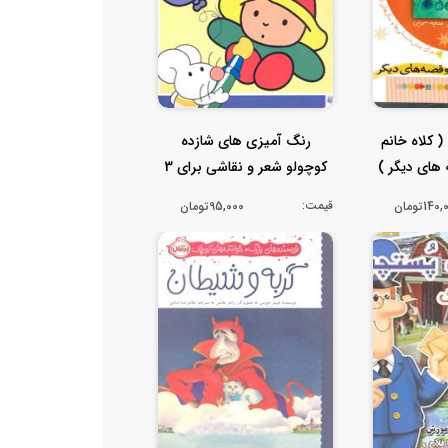
3 شب ( کلاه خانم
رنگ آمیزی های شازده
های دیگر )
کوچولو شعر و نقاشی برای 3
.
ساله ها
قیمت:
14تومان
95,000تومان