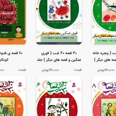
صه 30 شب ( پنجره خانه
30 قصه 30 شب ( قوری
70 قصه ی قدون
صه های دیگر )
غمگین و قصه های دیگر ) جلد
کودکا
...
سوم 3
قیمت:
قیمت:
140,000تومان
140,000تومان
0,000