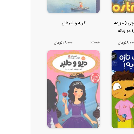
ی ( مزرعه
گربه و شیطان
 دو زبانه
قیمت:
8,0تومان
29,000تومان