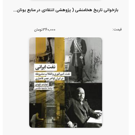
بازخوانی تاریخ هخامنشی ( پژوهشی انتقادی در منابع یونان...
قیمت:
340,000تومان