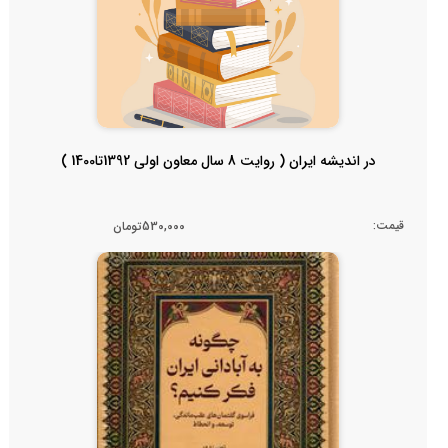
در اندیشه ایران ( روایت 8 سال معاون اولی 1392تا1400 )
قیمت:
530,000تومان