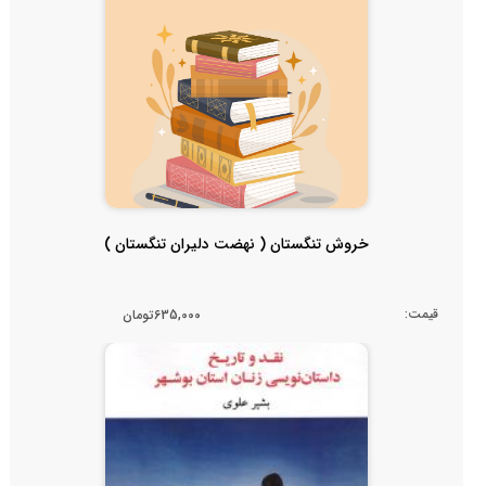
خروش تنگستان ( نهضت دلیران تنگستان )
قیمت:
635,000تومان