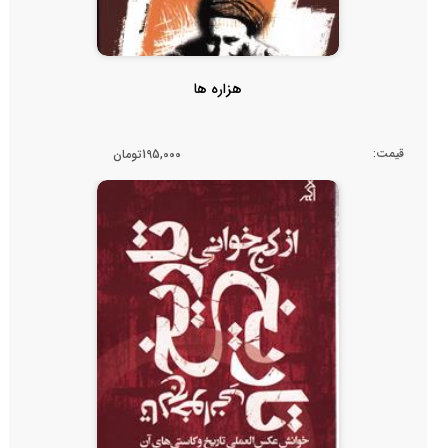
هزاره ها
قیمت:
195,000تومان