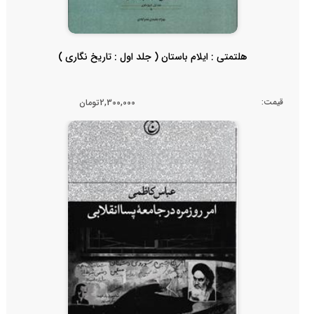
هلتمتی : ایلام باستان ( جلد اول : تاریخ نگاری )
قیمت:
2,300,000تومان