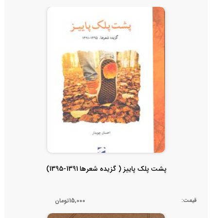
پشت پلک پاییز ( گزیده شعرها 1391-1395)
قیمت:
15,000تومان