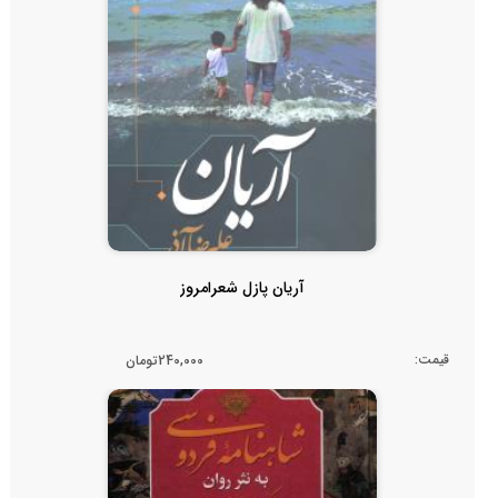
آریان پازل شعرامروز
قیمت:
240,000تومان