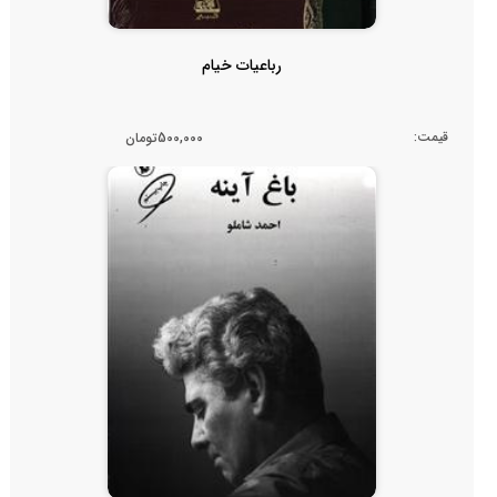
رباعیات خیام
قیمت:
500,000تومان