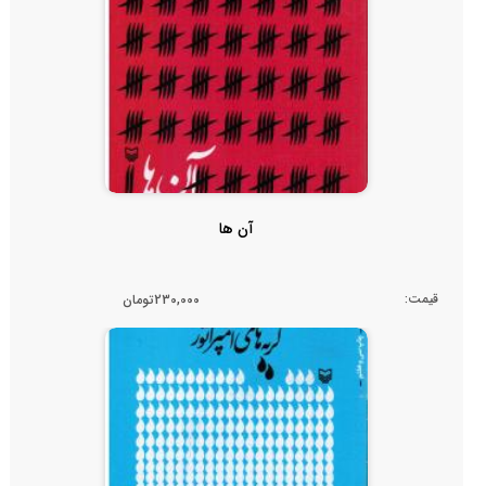
آن ها
قیمت:
230,000تومان