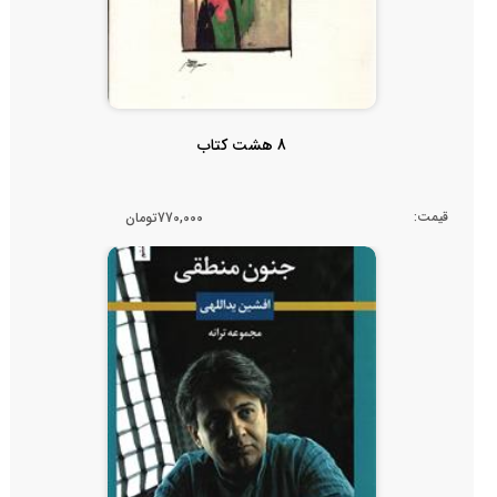
8 هشت کتاب
قیمت:
770,000تومان