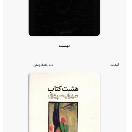
نیست
قیمت:
185,000تومان