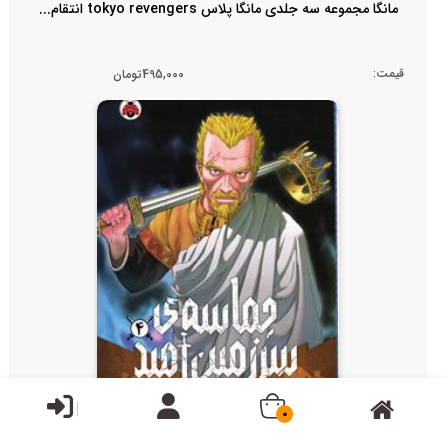
مانگا مجموعه سه جلدی مانگا پلاس tokyo revengers انتقام...
قیمت:
495,000تومان
0
مانگا حماسه سرزمین امید 4