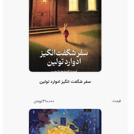
سفر شگفت انگیز ادوارد تولین
قیمت:
310,000تومان