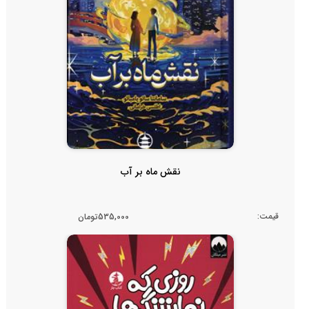
نقش ماه بر آب
قیمت:
535,000تومان