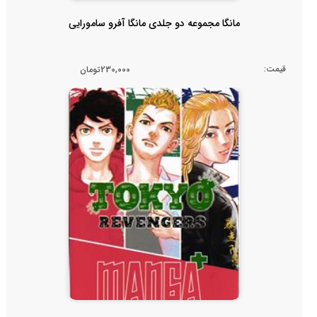
مانگا مجموعه دو جلدی مانگا آفرو سامورایی
قیمت:
230,000تومان