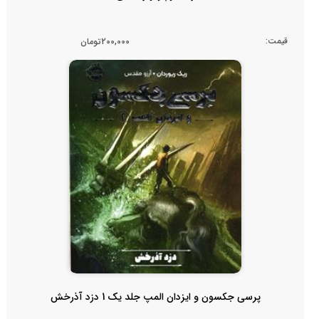
قیمت:
200,000تومان
پرسی جکسون و ایزدان المپ جلد یک 1 دزد آذرخش