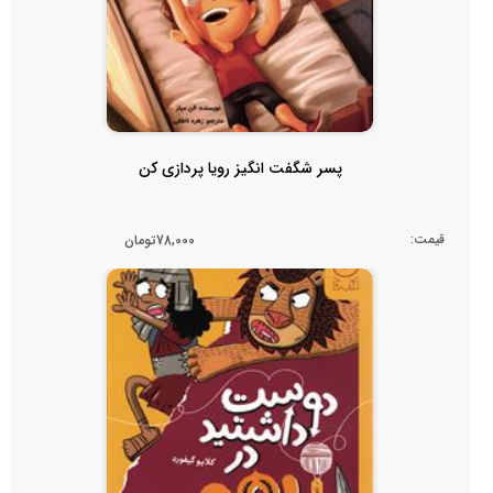
پسر شگفت انگیز رویا پردازی کن
قیمت:
78,000تومان