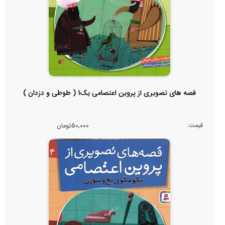
قصه های تصویری از پروین اعتصامی یک1 ( طوطی و دزدان )
قیمت:
50,000تومان