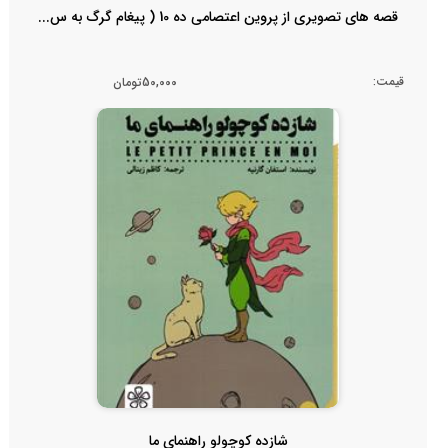
قصه های تصویری از پروین اعتصامی ده 10 ( پیغام گرگ به س...
قیمت:
50,000تومان
شازده کوچولو راهنمای ما