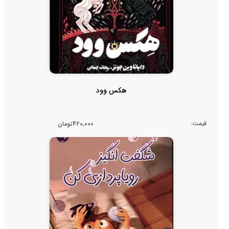
هکس وود
قیمت:
420,000تومان