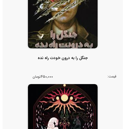
جنگل را به درون خودت راه نده
قیمت:
450,000تومان