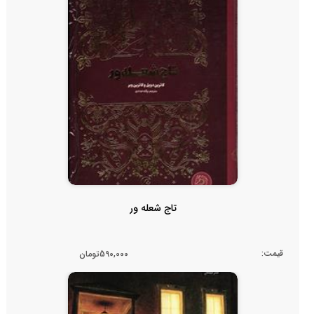
تاج شعله ور
قیمت:
590,000تومان