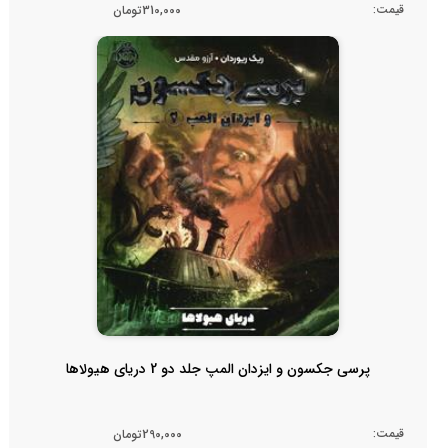
قیمت:
310,000تومان
پرسی جکسون و ایزدان المپ جلد دو 2 دریای هیولاها
قیمت:
290,000تومان