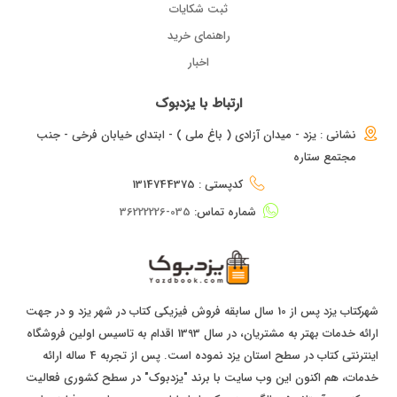
ثبت شکایات
راهنمای خرید
اخبار
ارتباط با یزدبوک
نشانی : یزد - میدان آزادی ( باغ ملی ) - ابتدای خیابان فرخی - جنب
مجتمع ستاره
کدپستی : 1314744375
شماره تماس:
035-36222226
شهرکتاب یزد پس از 10 سال سابقه فروش فیزیکی کتاب در شهر یزد و در جهت
ارائه خدمات بهتر به مشتریان، در سال 1393 اقدام به تاسیس اولین فروشگاه
اینترنتی کتاب در سطح استان یزد نموده است. پس از تجربه 4 ساله ارائه
خدمات، هم اکنون این وب سایت با برند "یزدبوک" در سطح کشوری فعالیت