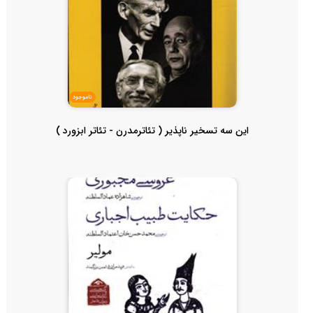
ناموجود
این سه تسخیر ناپذیر ( تئاترمدرن - تئاتر ابزورد )