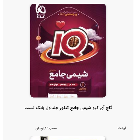
گاج آی کیو شیمی جامع کنکور جلداول بانک تست
قیمت:
890,000تومان