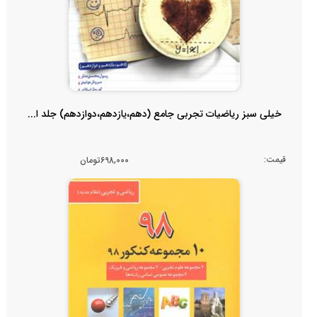
خیلی سبز ریاضیات تجربی جامع (دهم،یازدهم،دوازدهم) جلد ا...
قیمت:
698,000تومان