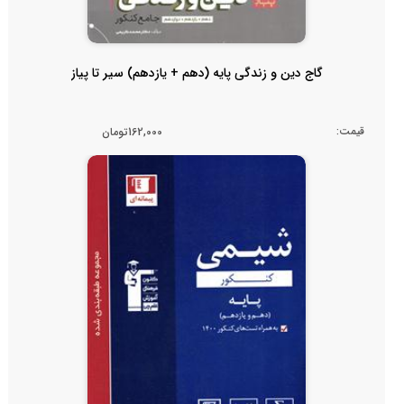
گاج دین و زندگی پایه (دهم + یازدهم) سیر تا پیاز
قیمت:
162,000تومان