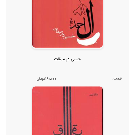
خسی در میقات
قیمت:
160,000تومان