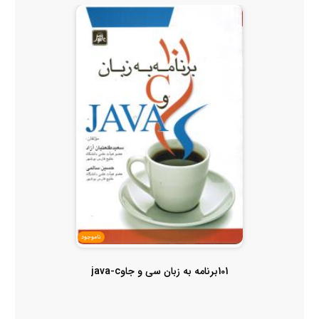
ناموجود
101برنامه به زبان سی و جاوjava-c