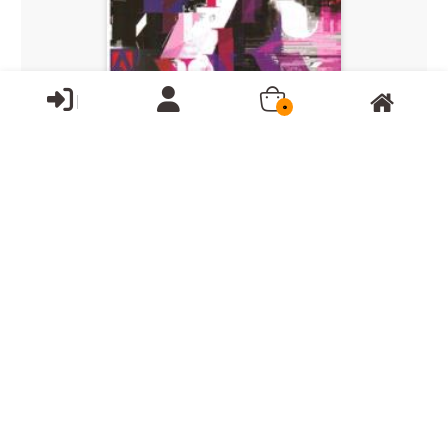
0
ناموجود
آموزش جامع ادوب این دیزاینadobe indesign cs6