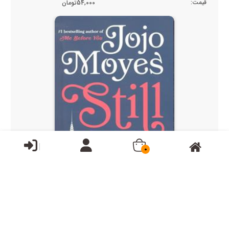
قیمت:
54,000تومان
0
ناموجود
still me هنوز هم من ( زبان اصلی )