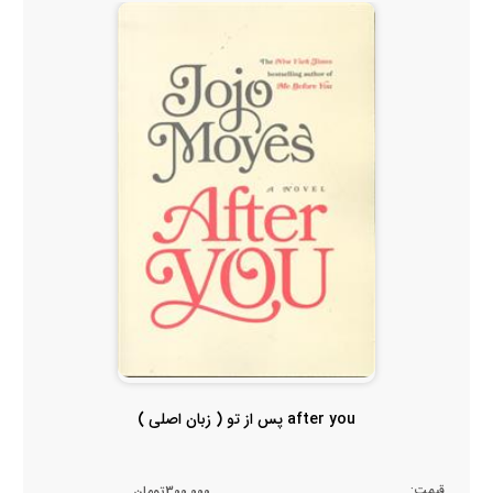
after you پس از تو ( زبان اصلی )
قیمت:
300,000تومان