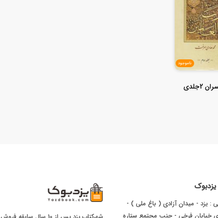
ناموجود
 2جلدی
ا یزدبوک
 : یزد - میدان آزادی ( باغ ملی ) -
ای خیابان فرخی - جنب مجتمع ستاره
شهرکتاب یزد پس از 10 سال