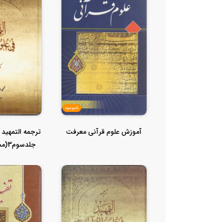
ناموجود
آموزش علوم قرآنی معرفت
ترجمه التمهید 
جلدسوم3(محکم ومتشابه)