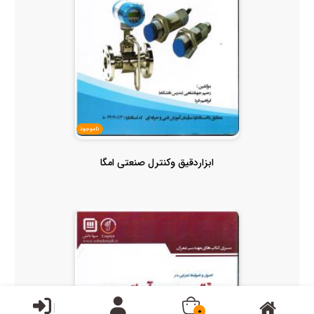
ناموجود
ابزاردقیق وکنترل صنعتی امگا
0