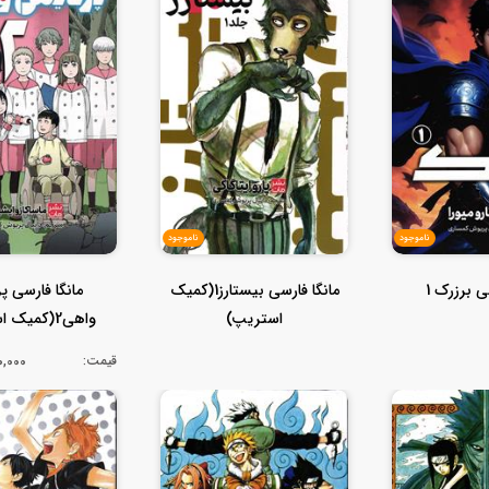
ناموجود
ناموجود
ی برزرک 1
مانگا فارسی بیستارز1(کمیک
مانگا فارسی 
استریپ)
واهی2(کمیک استریپ)
قیمت:
200,000ت