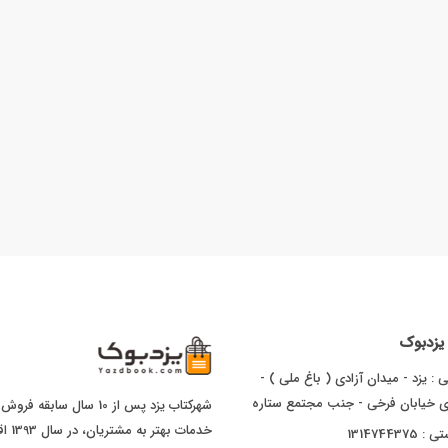
ا یزدبوک
 : یزد - میدان آزادی ( باغ ملی ) -
ای خیابان فرخی - جنب مجتمع ستاره
شهرکتاب یزد پس از 10 سال
خدما
1314744375