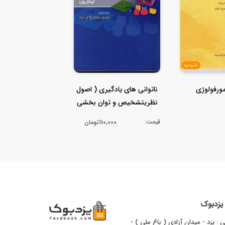
ناموجود
مورفولوژی
ناتوانی های یادگیری ( اصول
نظریتشخیص و توان بخشی
کودکا...
قیمت:
110,000تومان
ا یزدبوک
 : یزد - میدان آزادی ( باغ ملی ) -