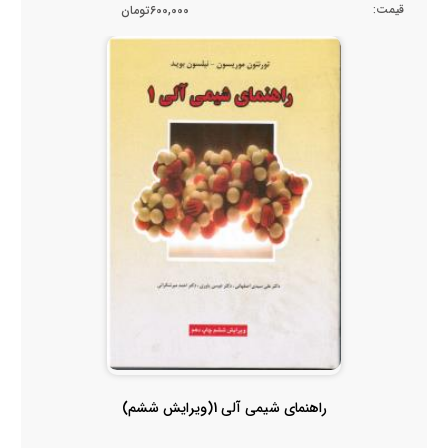
قیمت:
600,000تومان
راهنمای شیمی آلی 1(ویرایش ششم)