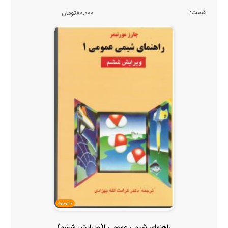
قیمت:
80,000تومان
ناموجود
راهنمای شیمی عمومی 1(ویرایش ششم)