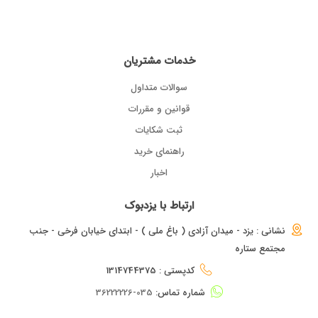
خدمات مشتریان
سوالات متداول
قوانین و مقررات
ثبت شکایات
راهنمای خرید
اخبار
ارتباط با یزدبوک
نشانی : یزد - میدان آزادی ( باغ ملی ) - ابتدای خیابان فرخی - جنب
مجتمع ستاره
کدپستی : 1314744375
شماره تماس:
035-36222226