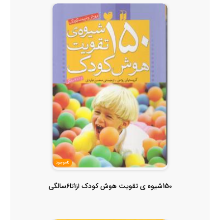
ناموجود
150شیوه ی تقویت هوش کودک از1تا6سالگی