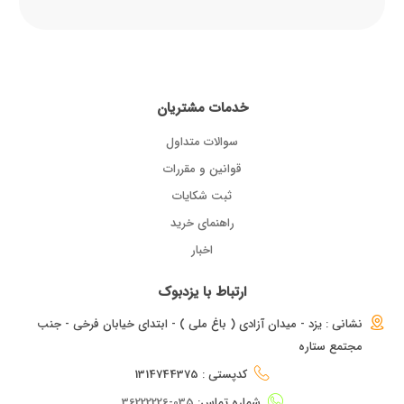
خدمات مشتریان
سوالات متداول
قوانین و مقررات
ثبت شکایات
راهنمای خرید
اخبار
ارتباط با یزدبوک
نشانی : یزد - میدان آزادی ( باغ ملی ) - ابتدای خیابان فرخی - جنب
مجتمع ستاره
کدپستی : 1314744375
شماره تماس:
035-36222226