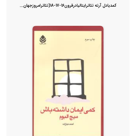
کمدیادل آرته تئاترایتالیادرقرون16-17-18(تئاترامروزجهان...