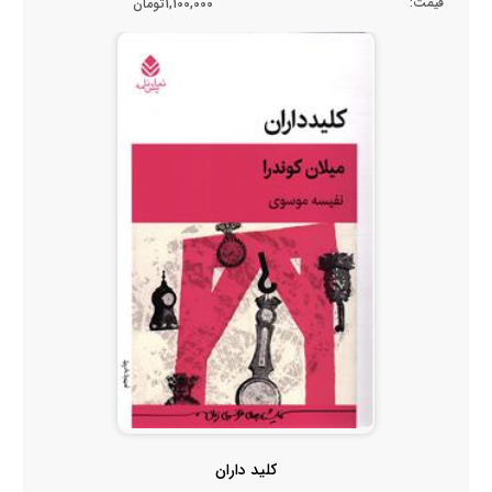
قیمت:
1,100,000تومان
کلید داران