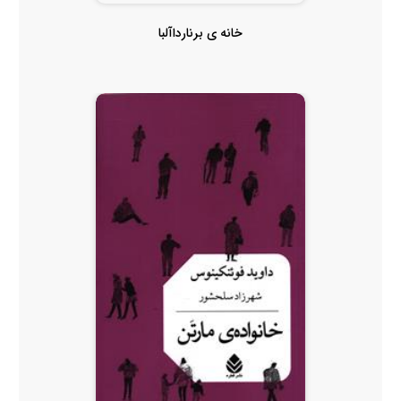
خانه ی برنارداآلبا