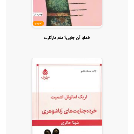
ناموجود
خدایا آن جایی؟ منم مارگارت