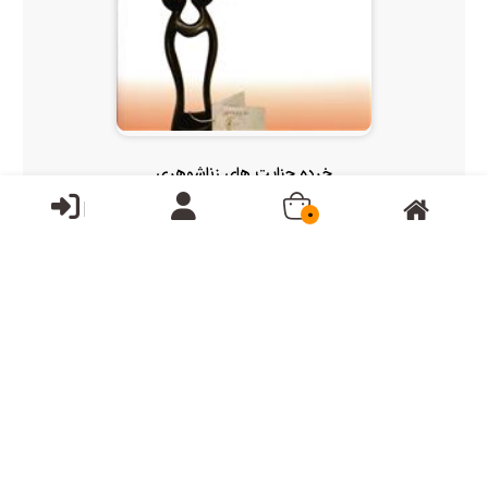
خرده جنایت های زناشوهری
0
قیمت:
105,000تومان