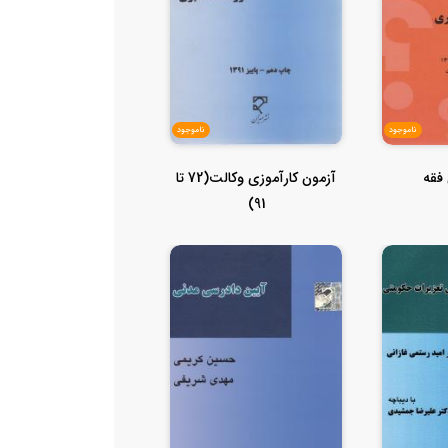
ناموجود
ناموجود
فقه
آزمون کارآموزی وکالت(72 تا
91)