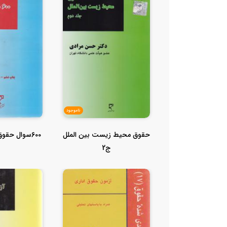
ناموجود
حقوق محیط زیست بین الملل
600سوال حقوق تجارت پاشایی
ج2