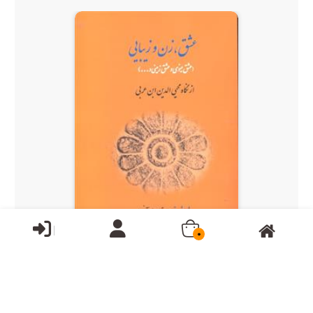
0
ناموجود
عشق زن و زیبایی ( عشق مینوی و عشق زمینی ) از نگاه محیی...