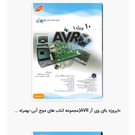
ناموجود
10پروژه باای وی آر AVR(مجموعه کتاب های موج آبی-بهمراه ...