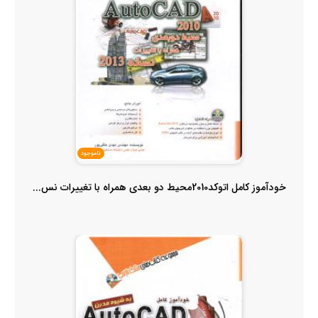
ناموجود
خودآموز کامل اتوکد2010محیط دو بعدی همراه با تغییرات نس...