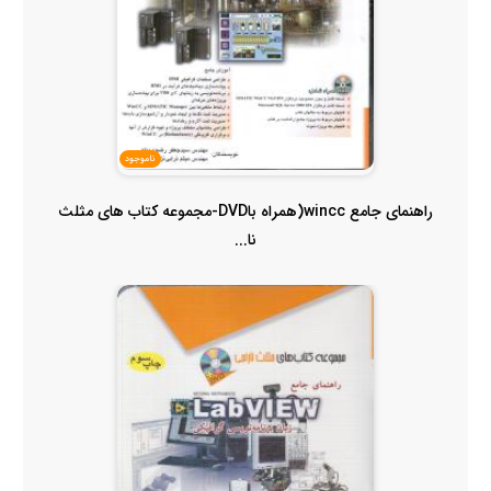
ناموجود
راهنمای جامع wincc(همراه باDVD-مجموعه کتاب های مثلث
نا...