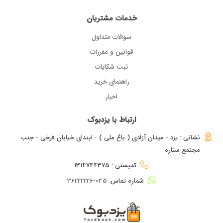
خدمات مشتریان
سوالات متداول
قوانین و مقررات
ثبت شکایات
راهنمای خرید
اخبار
ارتباط با یزدبوک
نشانی : یزد - میدان آزادی ( باغ ملی ) - ابتدای خیابان فرخی - جنب
مجتمع ستاره
کدپستی : 1314744375
شماره تماس:
035-36222226