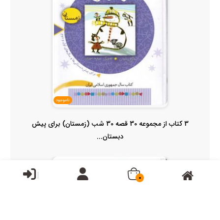
ناموجود
3 کتاب از مجموعه 30 قصه 30 شب (زمستان) برای پیش
دبستان...
0