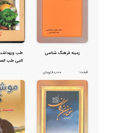
زمینه فرهنگ شناسی
طب وبهداشت 
النبی طب الص
مجملی
قیمت:
80,000تومان