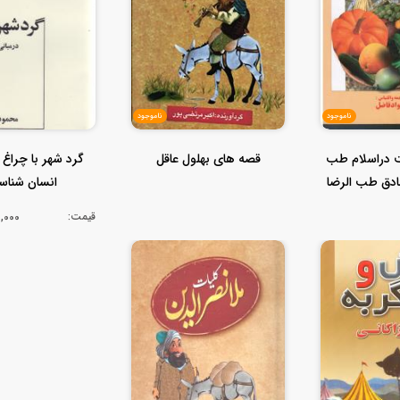
ناموجود
ناموجود
دراسلام طب
قصه های بهلول عاقل
گرد شهر با چراغ (
ادق طب الرضا
انسان شناس
 ا...
قیمت:
120,000