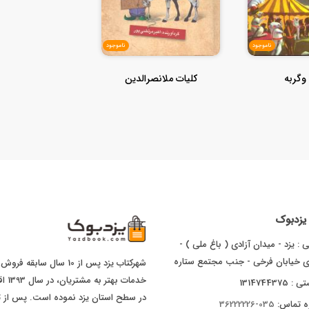
ناموجود
ناموجود
گربه
کلیات ملانصرالدین
ا یزدبوک
 : یزد - میدان آزادی ( باغ ملی ) -
ای خیابان فرخی - جنب مجتمع ستاره
شهرکتاب یزد پس از 10 سال
خدما
1314744375
ه تماس:
035-36222226