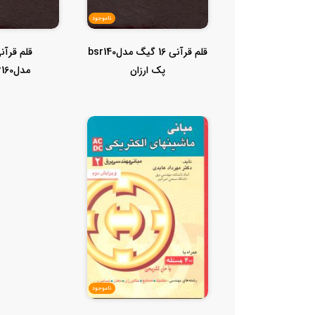
ناموجود
قلم قرآنی 16 گیگ مدلbsr140
پک ارزان
قرآن600صفحه+کلیات
ناموجود