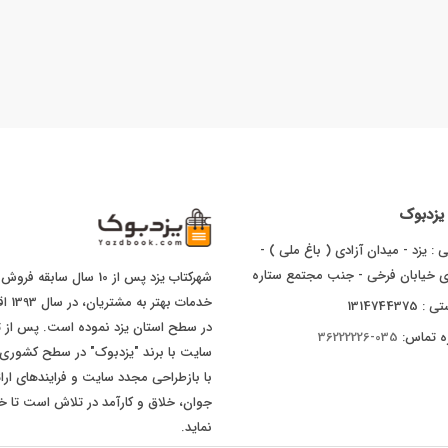
ا یزدبوک
 : یزد - میدان آزادی ( باغ ملی ) -
ای خیابان فرخی - جنب مجتمع ستاره
شهرکتاب یزد پس از 10 سال
خدما
1314744375
ه تماس:
035-36222226
با بازطراحی مجدد سایت و فرایندهای ارا
جوان، خلاق و کارآمد در تلاش است تا خد
نماید.