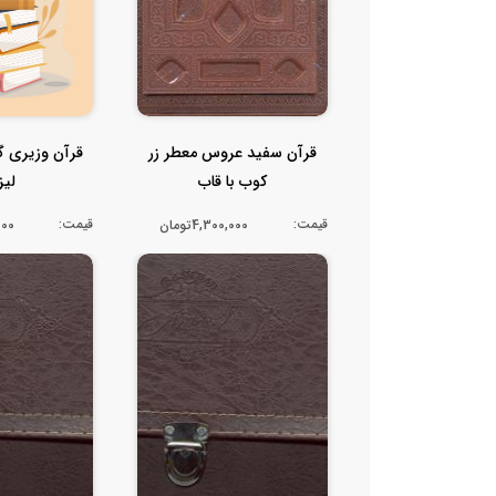
قرآن سفید عروس معطر زر
قرآن وزیری گل
کوب با قاب
لیز
قیمت:
قیمت:
4,300,000تومان
,000