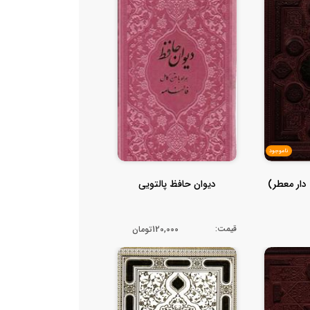
ناموجود
دار معطر)
دیوان حافظ پالتویی
قیمت:
120,000تومان