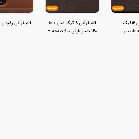
ناموجود
ناموجود
قلم قرآنی 16گیگ
قلم قرآنی 8 گیگ مدل bsr
قلم قرآنی رضوان ت
مدلbsr160بصیر
140 بصیر قرآن 600 صفحه +
منتخب...