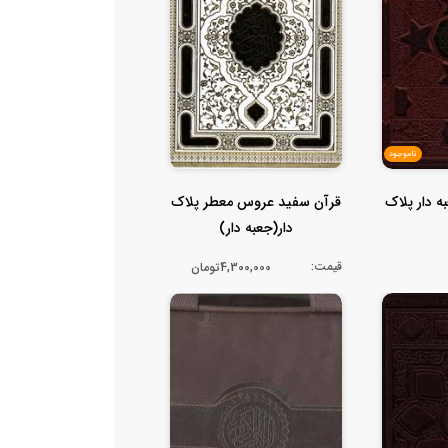
ناموجود
ه دار پلاک
قرآن سفید عروس معطر پلاک
دار(جعبه دار)
قیمت:
4,300,000تومان