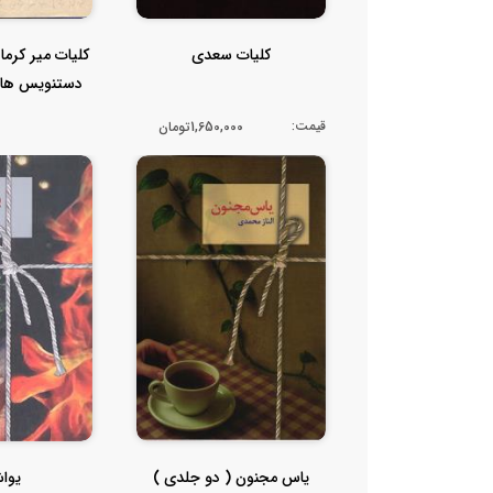
کلیات سعدی
کلیات میر کرما
دستنویس های
نف.
قیمت:
1,650,000تومان
یاس مجنون ( دو جلدی )
یوا