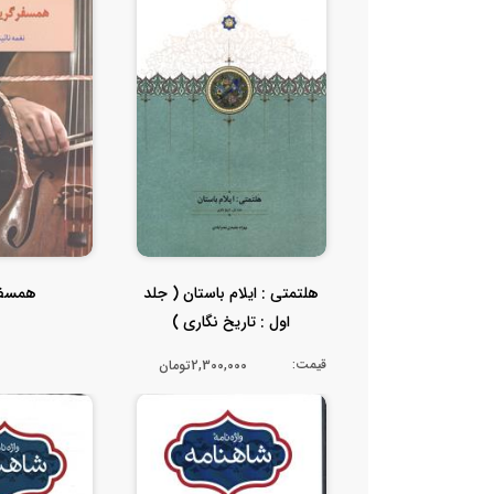
هلتمتی : ایلام باستان ( جلد
همسفر
اول : تاریخ نگاری )
قیمت:
2,300,000تومان