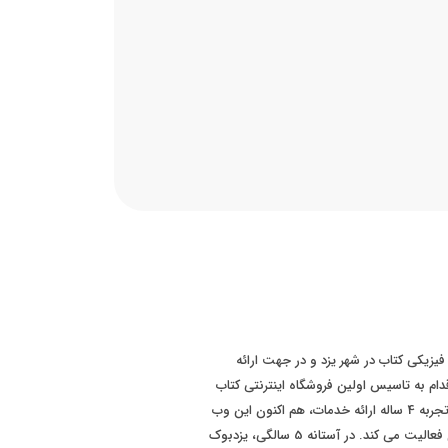
 سابقه فروش فیزیکی کتاب در شهر یزد و در جهت ارائه
ت بهتر به مشتریان، در سال 1393 اقدام به تاسیس اولین فروشگاه اینترنتی کتاب
در سطح استان یزد نموده است. پس از تجربه 4 ساله ارائه خدمات، هم اکنون این وب
سایت با برند "یزدبوک" در سطح کشوری فعالیت می کند. در آستانه 5 سالگی، یزدبوک