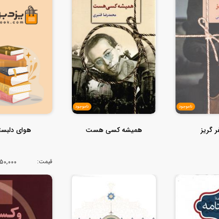
ناموجود
ناموجود
 گریز
همیشه کسی هست
هوای دلبس
قیمت:
1,350,000ت