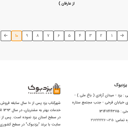
از عارفان )
10
9
8
7
6
5
4
3
2
1
ا یزدبوک
 : یزد - میدان آزادی ( باغ ملی ) -
ای خیابان فرخی - جنب مجتمع ستاره
شهرکتاب یزد پس از 10 سال
خدما
1314744375
ه تماس:
035-36222226