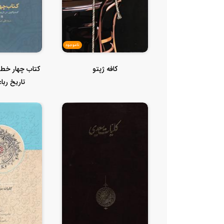
ناموجود
کافه ژپتو
کتاب چهار خطی
تاریخ ربا